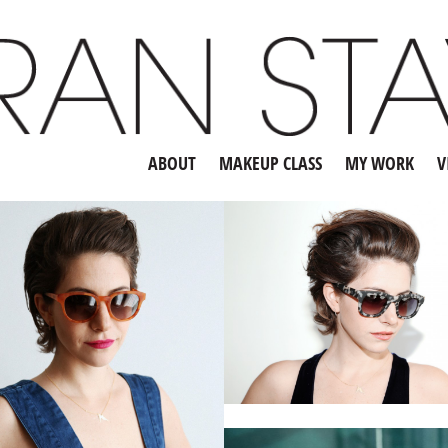
ABOUT
MAKEUP CLASS
MY WORK
V