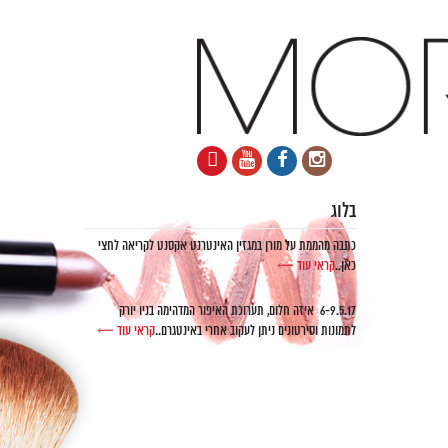
בלוג
כתבה מהממת על מורן במגזין האינטרנט אקסנט לקריאה לחצי
כאן..
קראי עוד ←
6-9.5.17 איזה חלום, תערוכת האיפור המדהימה בניו יורק
לתמונות וסירטונים ניתן לעקוב אחרי באינטגרם..
קראי עוד ←