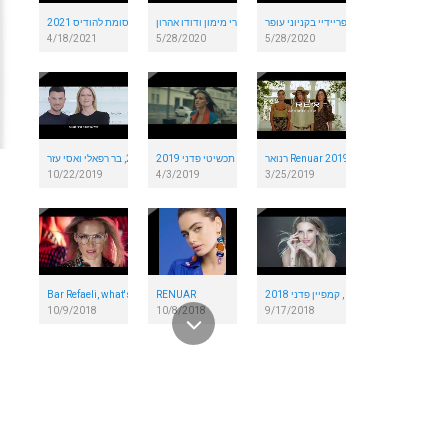
בלאק פריידיי בקניוני עופר
הכוכבים בוכים בלילה עם שירי מימון ודודו אהרון
בר רפאלי ויובל שמלא בפרסומת להודיס 2021
4/18/2021
5/28/2020
5/28/2020
רנואר Renuar קולקציית 2019
קרולינה למקה 2019, בר רפאלי ואסי עזר/
תכשיטי פדני 2019
10/22/2019
4/3/2019
3/25/2019
ניבר מדר , קמפיין פדני 2018
RENUAR
Bar Refaeli, what's your Mood , for Carolina Lemke
10/9/2018
10/8/2018
9/17/2018