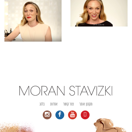
4.5.16 שער לאישה עם קרן מור
29.3-1.4.16 פרסומת למשביר לצרכן עם איילת זורר
24.3.16 כתבת אופנה עבור ליידי גלובס
22.3.16 קמפיין המשביר לצרכן
21.3.16 קמפיין קסדי
16.3.16 קמפיין חוצות חדש של בר רפאלי עולה ברחובות, מהמם!
13.3.2016 שער למגזינה עם מיכל אנסקי
2.1.16 צילומי "העוגן שלי" גיוס כספים לטרשת נפוצה
28.2.16 קרולינה למקה עם בר רפאלי
23.2.16 יום צילום לחברת סיקרט
17.2.16 צילומים עם שירלי בוגנים ועדי סאסי
14.2.16 צילומי לילה עם נינט טייב
14.2.16 עם נטי גרטי לקאלה
13.2.16 שער חדש עם בר רפאלי לעיתון שישיבת
תקנון אתר
צור קשר
אודות
בלוג
2.09.16 בפריז, באירוע השקה של Lancome
8.2.16 צוות קרולינה שוב מתאסף , קמפיין קיץ 16
7.2.16 מאפרת את רונה לי שמעוני לשער
2.2.16 יורדים לאילת לצלומי הודיס עם בר רפאלי