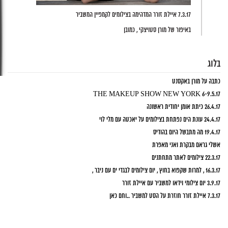
7.3.17 איילת זורר המדהימה בצילומים לקמפיין המשביר
באיפור של מורן סטויצקי , כמובן
בלוג
כתבה על מורן באקסנט
6-9.5.17 THE MAKEUP SHOW NEW YORK
26.4.17 כיתת אומן יחודית ראשונה
24.4.17 עונת הים נפתחת בצילומים על יאכטה עם מלי לוי
19.4.17 מה מתבשל היום בהודיס
אשלי גראם מבקרת ואני מאפרת
22.3.17 צילומים לאתר מתחתנים
16.3.17 , למרות שקפוא בחוץ , יום צילומים לבגדי ים עם ניבר ,
3.9.17 יום צילומי וידאו למשביר עם איילת זורר
7.3.17 איילת זורר חוזרת על הסט למשביר ..וחם כאן
6.3.17 על הסט עם יובל שרף ההורסת
2.3.17 סרטון הדרכה חדש על הצצלות