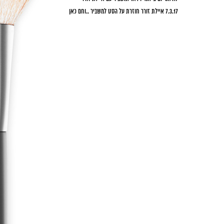
7.3.17 איילת זורר חוזרת על הסט למשביר ..וחם כאן
6.3.17 על הסט עם יובל שרף ההורסת
2.3.17 סרטון הדרכה חדש על הצצלות
28.2.17 עם מירב פלדמן היפה על הסט לשאר של מגזין ל"אישה"
26.2.17 בוקר טוב למאי תגר הפעם למגזין מנטה
23.2.17 פנים חדשות לאתר
8.2.17 שובע הפקה בלוס אנגלס עם צוות קרולינה המדהים ובר
רפאלי
1.1.17 שנה טובה לכולם, לא עידכנתי הרבה הזמן האתר היה
בשיפוץ.. חזרנו
25-26.10 צילומי רנואר עם ניבר, יהודה וגפן
21-20.9.16 בר רפאלי חוזרת! אחרי הלידה ישירות לקמפיין הודיס
13.9.16 סרטון הדרכה חדש באויר
5-7.9.16 קמפיין המשביר לצרכן עם איילת זורר
29.08.16 קמפיין דיסקרט עם שירלי בוגנים
25.8.16 מזל טוב לשירי הכלה
25.8.16 מזל טוב לסיוון הכלה
21.8.16 צילומי חורף "אקספוז"