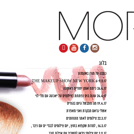
בלוג
כתבה על מורן באקסנט
6-9.5.17 THE MAKEUP SHOW NEW YORK
26.4.17 כיתת אומן יחודית ראשונה
24.4.17 עונת הים נפתחת בצילומים על יאכטה עם מלי לוי
19.4.17 מה מתבשל היום בהודיס
אשלי גראם מבקרת ואני מאפרת
22.3.17 צילומים לאתר מתחתנים
16.3.17 , למרות שקפוא בחוץ , יום צילומים לבגדי ים עם ניבר ,
3.9.17 יום צילומי וידאו למשביר עם איילת זורר