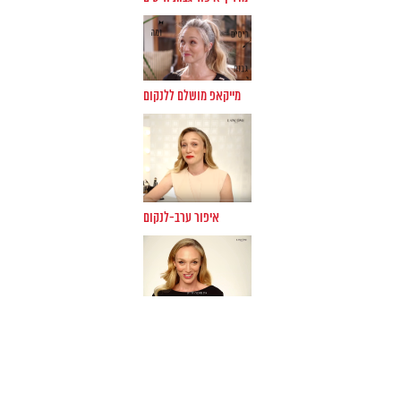
5.7.16 מזל טוב לדניאל סימס שהתחתנה הערב
21.6.16 סרטון שני עם לנקום
8.5.16 סרט הדרכה חדש עם לנקום
8.6.16 צילומים לדיסקרט עם שירלי בוגנים
29.5.16 צילומים להובלוט עם בר רפאלי-מי אמר חופשת הריון?
מייקאפ מושלם ללנקום
22.5.16 צילומי פרסמות לרנואר
19.5.16 קמפיין כלות סטודיו חזן-צוקרמן
16.5.16 פרויקט חדש עם בר רפאלי- ששששש
4.5.16 שער לאישה עם קרן מור
29.3-1.4.16 פרסומת למשביר לצרכן עם איילת זורר
איפור ערב-לנקום
24.3.16 כתבת אופנה עבור ליידי גלובס
22.3.16 קמפיין המשביר לצרכן
21.3.16 קמפיין קסדי
16.3.16 קמפיין חוצות חדש של בר רפאלי עולה ברחובות, מהמם!
13.3.2016 שער למגזינה עם מיכל אנסקי
2.1.16 צילומי "העוגן שלי" גיוס כספים לטרשת נפוצה
28.2.16 קרולינה למקה עם בר רפאלי
23.2.16 יום צילום לחברת סיקרט