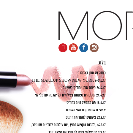
בלוג
כתבה על מורן באקסנט
6-9.5.17 THE MAKEUP SHOW NEW YORK
26.4.17 כיתת אומן יחודית ראשונה
24.4.17 עונת הים נפתחת בצילומים על יאכטה עם מלי לוי
19.4.17 מה מתבשל היום בהודיס
אשלי גראם מבקרת ואני מאפרת
22.3.17 צילומים לאתר מתחתנים
16.3.17 , למרות שקפוא בחוץ , יום צילומים לבגדי ים עם ניבר ,
3.9.17 יום צילומי וידאו למשביר עם איילת זורר