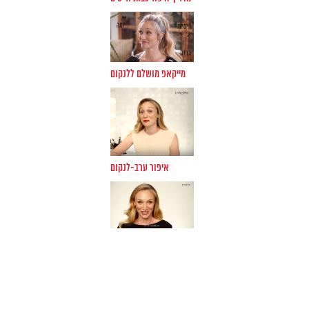
5.7.16 מזל טוב לדניאל סימס שהתחתנה הערב
21.6.16 סרטון שני עם לנקום
8.5.16 סרט הדרכה חדש עם לנקום
8.6.16 צילומים לדיסקרט עם שירלי בוגנים
29.5.16 צילומים להובלוט עם בר רפאלי-מי אמר חופשת הריון?
מייקאפ מושלם ללנקום
22.5.16 צילומי פרסמות לרנואר
19.5.16 קמפיין כלות סטודיו חזן-צוקרמן
16.5.16 פרויקט חדש עם בר רפאלי- ששששש
4.5.16 שער לאישה עם קרן מור
29.3-1.4.16 פרסומת למשביר לצרכן עם איילת זורר
איפור ערב-לנקום
24.3.16 כתבת אופנה עבור ליידי גלובס
22.3.16 קמפיין המשביר לצרכן
21.3.16 קמפיין קסדי
16.3.16 קמפיין חוצות חדש של בר רפאלי עולה ברחובות, מהמם!
13.3.2016 שער למגזינה עם מיכל אנסקי
2.1.16 צילומי "העוגן שלי" גיוס כספים לטרשת נפוצה
28.2.16 קרולינה למקה עם בר רפאלי
23.2.16 יום צילום לחברת סיקרט