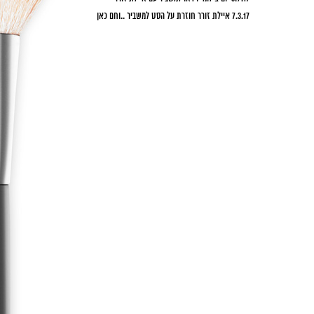
7.3.17 איילת זורר חוזרת על הסט למשביר ..וחם כאן
6.3.17 על הסט עם יובל שרף ההורסת
2.3.17 סרטון הדרכה חדש על הצצלות
28.2.17 עם מירב פלדמן היפה על הסט לשאר של מגזין ל"אישה"
26.2.17 בוקר טוב למאי תגר הפעם למגזין מנטה
23.2.17 פנים חדשות לאתר
8.2.17 שובע הפקה בלוס אנגלס עם צוות קרולינה המדהים ובר
רפאלי
1.1.17 שנה טובה לכולם, לא עידכנתי הרבה הזמן האתר היה
בשיפוץ.. חזרנו
25-26.10 צילומי רנואר עם ניבר, יהודה וגפן
21-20.9.16 בר רפאלי חוזרת! אחרי הלידה ישירות לקמפיין הודיס
13.9.16 סרטון הדרכה חדש באויר
5-7.9.16 קמפיין המשביר לצרכן עם איילת זורר
29.08.16 קמפיין דיסקרט עם שירלי בוגנים
25.8.16 מזל טוב לשירי הכלה
25.8.16 מזל טוב לסיוון הכלה
21.8.16 צילומי חורף "אקספוז"